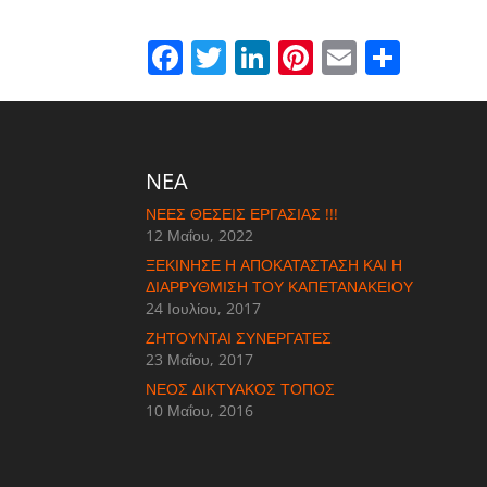
Facebook
Twitter
LinkedIn
Pinterest
Email
Μοιρα
NEA
ΝΈΕΣ ΘΈΣΕΙΣ ΕΡΓΑΣΊΑΣ !!!
12 Μαΐου, 2022
ΞΕΚΊΝΗΣΕ Η ΑΠΟΚΑΤΆΣΤΑΣΗ ΚΑΙ Η
ΔΙΑΡΡΎΘΜΙΣΗ ΤΟΥ ΚΑΠΕΤΑΝΆΚΕΙΟΥ
24 Ιουλίου, 2017
ΖΗΤΟΎΝΤΑΙ ΣΥΝΕΡΓΆΤΕΣ
23 Μαΐου, 2017
ΝΈΟΣ ΔΙΚΤΥΑΚΌΣ ΤΌΠΟΣ
10 Μαΐου, 2016