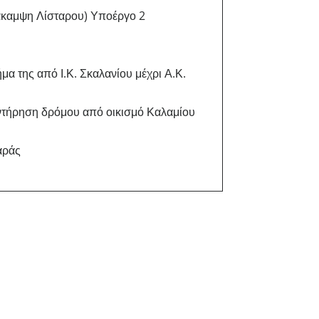
άκαμψη Λίσταρου) Υποέργο 2
 της από Ι.Κ. Σκαλανίου μέχρι Α.Κ.
ντήρηση δρόμου από οικισμό Καλαμίου
αράς