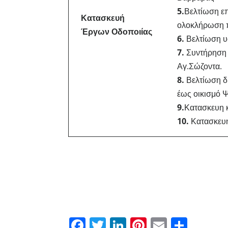
5.
Βελτίωση ε
Κατασκευή
ολοκλήρωση 
Έργων Οδοποιίας
6.
Βελτίωση υ
7.
Συντήρηση ο
Αγ.Σώζοντα.
8.
Βελτίωση δ
έως οικισμό 
9.
Κατασκευη 
10.
Κατασκευή
Facebook
Twitter
LinkedIn
Pinterest
Email
Μοιρα