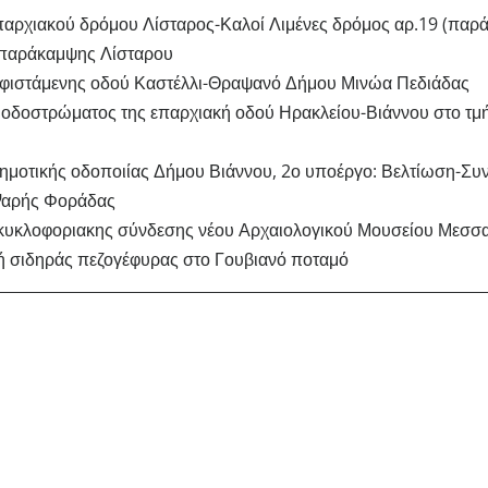
παρχιακού δρόμου Λίσταρος-Καλοί Λιμένες δρόμος αρ.19 (παρ
παράκαμψης Λίσταρου
φιστάμενης οδού Καστέλλι-Θραψανό Δήμου Μινώα Πεδιάδας
δοστρώματος της επαρχιακή οδού Ηρακλείου-Βιάννου στο τμήμα
ημοτικής οδοποιίας Δήμου Βιάννου, 2ο υποέργο: Βελτίωση-Συ
Ψαρής Φοράδας
κυκλοφοριακης σύνδεσης νέου Αρχαιολογικού Μουσείου Μεσσ
 σιδηράς πεζογέφυρας στο Γουβιανό ποταμό
στείτε