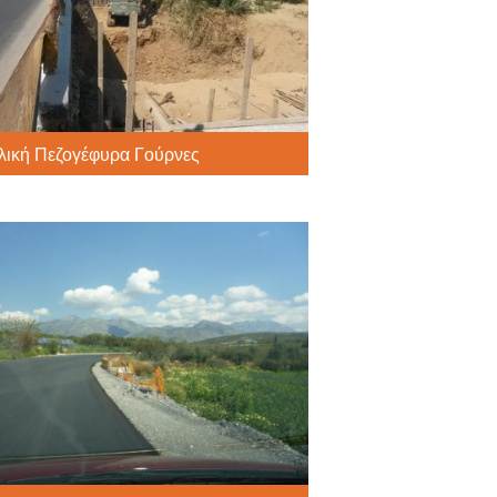
λική Πεζογέφυρα Γούρνες