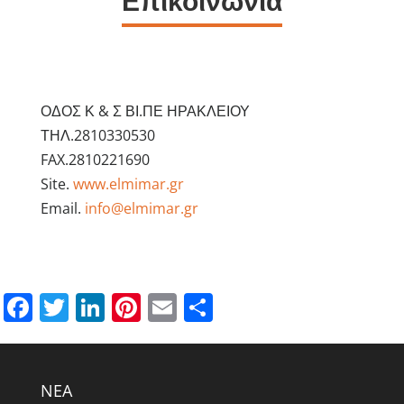
Επικοινωνία
ΟΔΟΣ Κ & Σ ΒΙ.ΠΕ ΗΡΑΚΛΕΙΟΥ
ΤΗΛ.2810330530
FAX.2810221690
Site.
www.elmimar.gr
Email.
info@elmimar.gr
Facebook
Twitter
LinkedIn
Pinterest
Email
Μοιραστείτε
NEA