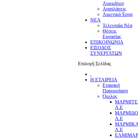
Λυμμάτων
Αναπλάσεις
Λιμενικά Έργα
ΝΕΑ
Τελευταία Νέα
Θέσεις
Εργασίας
ΕΠΙΚΟΙΝΩΝΙΑ
ΕΙΣΟΔΟΣ
ΣΥΝΕΡΓΑΤΩΝ
Επιλογή Σελίδας
.
Η ΕΤΑΙΡΕΙΑ
Εταιρική
Παρουσίαση
Όμιλος
ΜΑΡΜΙΤ
Α.Ε
ΜΑΡΜΙΔ
Α.Ε
ΜΑΡΜΙΚ
Α.Ε
ΕΛΜΙΜΑ