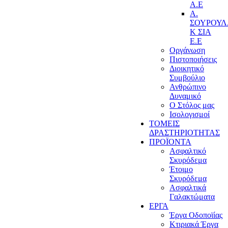
Α.Ε
Α.
ΣΟΥΡΟΥ
Κ ΣΙΑ
Ε.Ε
Οργάνωση
Πιστοποιήσεις
Διοικητικό
Συμβούλιο
Ανθρώπινο
Δυναμικό
Ο Στόλος μας
Ισολογισμοί
ΤΟΜΕΙΣ
ΔΡΑΣΤΗΡΙΟΤΗΤΑΣ
ΠΡΟΪΟΝΤΑ
Ασφαλτικό
Σκυρόδεμα
Έτοιμο
Σκυρόδεμα
Ασφαλτικά
Γαλακτώματα
ΕΡΓΑ
Έργα Οδοποϊίας
Κτιριακά Έργα