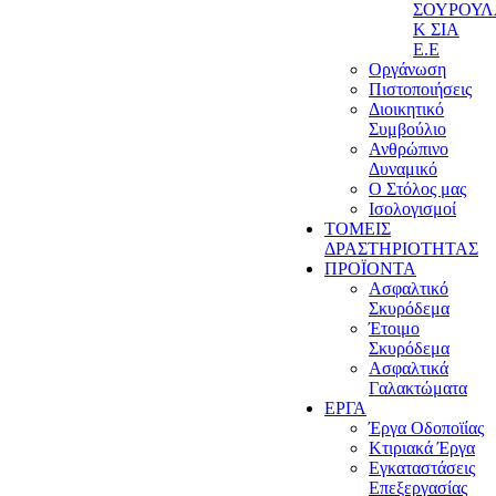
ΣΟΥΡΟΥ
Κ ΣΙΑ
Ε.Ε
Οργάνωση
Πιστοποιήσεις
Διοικητικό
Συμβούλιο
Ανθρώπινο
Δυναμικό
Ο Στόλος μας
Ισολογισμοί
ΤΟΜΕΙΣ
ΔΡΑΣΤΗΡΙΟΤΗΤΑΣ
ΠΡΟΪΟΝΤΑ
Ασφαλτικό
Σκυρόδεμα
Έτοιμο
Σκυρόδεμα
Ασφαλτικά
Γαλακτώματα
ΕΡΓΑ
Έργα Οδοποϊίας
Κτιριακά Έργα
Εγκαταστάσεις
Επεξεργασίας