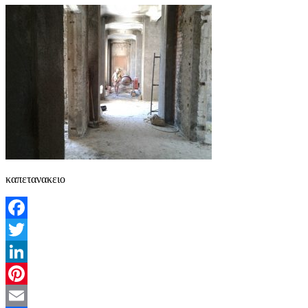
καπετανακειο
Facebook
Twitter
LinkedIn
Pinterest