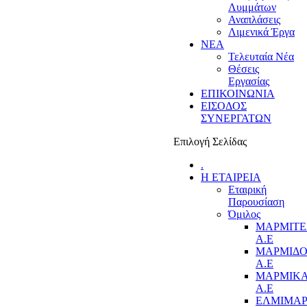
Λυμμάτων
Αναπλάσεις
Λιμενικά Έργα
ΝΕΑ
Τελευταία Νέα
Θέσεις
Εργασίας
ΕΠΙΚΟΙΝΩΝΙΑ
ΕΙΣΟΔΟΣ
ΣΥΝΕΡΓΑΤΩΝ
Επιλογή Σελίδας
.
Η ΕΤΑΙΡΕΙΑ
Εταιρική
Παρουσίαση
Όμιλος
ΜΑΡΜΙΤ
Α.Ε
ΜΑΡΜΙΔ
Α.Ε
ΜΑΡΜΙΚ
Α.Ε
ΕΛΜΙΜΑ