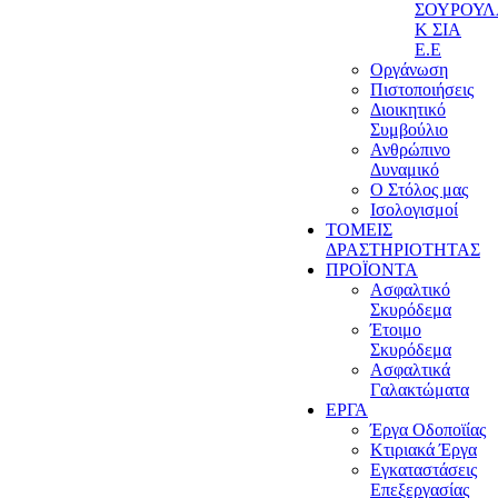
ΣΟΥΡΟΥ
Κ ΣΙΑ
Ε.Ε
Οργάνωση
Πιστοποιήσεις
Διοικητικό
Συμβούλιο
Ανθρώπινο
Δυναμικό
Ο Στόλος μας
Ισολογισμοί
ΤΟΜΕΙΣ
ΔΡΑΣΤΗΡΙΟΤΗΤΑΣ
ΠΡΟΪΟΝΤΑ
Ασφαλτικό
Σκυρόδεμα
Έτοιμο
Σκυρόδεμα
Ασφαλτικά
Γαλακτώματα
ΕΡΓΑ
Έργα Οδοποϊίας
Κτιριακά Έργα
Εγκαταστάσεις
Επεξεργασίας