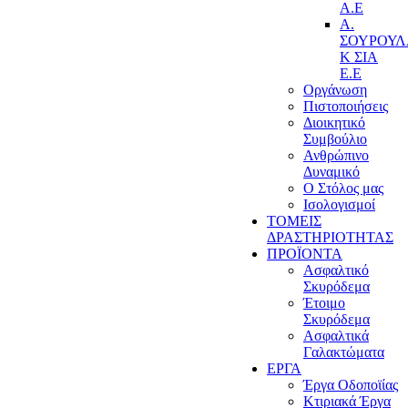
Α.Ε
Α.
ΣΟΥΡΟΥ
Κ ΣΙΑ
Ε.Ε
Οργάνωση
Πιστοποιήσεις
Διοικητικό
Συμβούλιο
Ανθρώπινο
Δυναμικό
Ο Στόλος μας
Ισολογισμοί
ΤΟΜΕΙΣ
ΔΡΑΣΤΗΡΙΟΤΗΤΑΣ
ΠΡΟΪΟΝΤΑ
Ασφαλτικό
Σκυρόδεμα
Έτοιμο
Σκυρόδεμα
Ασφαλτικά
Γαλακτώματα
ΕΡΓΑ
Έργα Οδοποϊίας
Κτιριακά Έργα