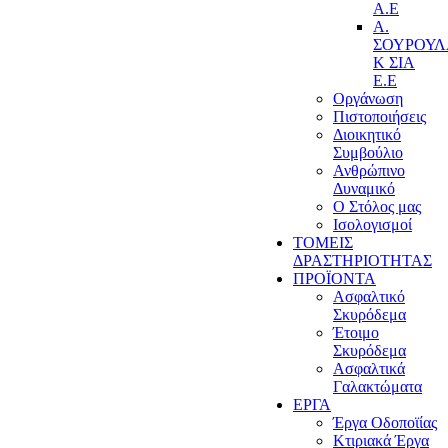
Α.Ε
Α.
ΣΟΥΡΟΥ
Κ ΣΙΑ
Ε.Ε
Οργάνωση
Πιστοποιήσεις
Διοικητικό
Συμβούλιο
Ανθρώπινο
Δυναμικό
Ο Στόλος μας
Ισολογισμοί
ΤΟΜΕΙΣ
ΔΡΑΣΤΗΡΙΟΤΗΤΑΣ
ΠΡΟΪΟΝΤΑ
Ασφαλτικό
Σκυρόδεμα
Έτοιμο
Σκυρόδεμα
Ασφαλτικά
Γαλακτώματα
ΕΡΓΑ
Έργα Οδοποϊίας
Κτιριακά Έργα