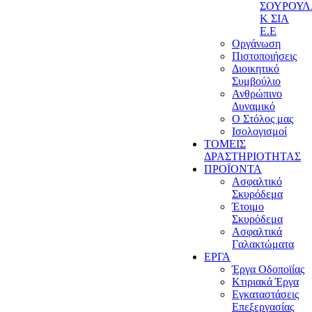
ΣΟΥΡΟΥ
Κ ΣΙΑ
Ε.Ε
Οργάνωση
Πιστοποιήσεις
Διοικητικό
Συμβούλιο
Ανθρώπινο
Δυναμικό
Ο Στόλος μας
Ισολογισμοί
ΤΟΜΕΙΣ
ΔΡΑΣΤΗΡΙΟΤΗΤΑΣ
ΠΡΟΪΟΝΤΑ
Ασφαλτικό
Σκυρόδεμα
Έτοιμο
Σκυρόδεμα
Ασφαλτικά
Γαλακτώματα
ΕΡΓΑ
Έργα Οδοποϊίας
Κτιριακά Έργα
Εγκαταστάσεις
Επεξεργασίας