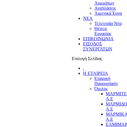
Λυμμάτων
Αναπλάσεις
Λιμενικά Έργα
ΝΕΑ
Τελευταία Νέα
Θέσεις
Εργασίας
ΕΠΙΚΟΙΝΩΝΙΑ
ΕΙΣΟΔΟΣ
ΣΥΝΕΡΓΑΤΩΝ
Επιλογή Σελίδας
.
Η ΕΤΑΙΡΕΙΑ
Εταιρική
Παρουσίαση
Όμιλος
ΜΑΡΜΙΤ
Α.Ε
ΜΑΡΜΙΔ
Α.Ε
ΜΑΡΜΙΚ
Α.Ε
ΕΛΜΙΜΑ