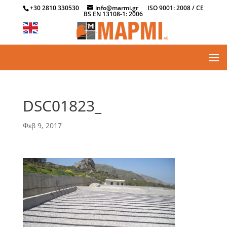
+30 2810 330530
info@marmi.gr
ISO 9001: 2008 / CE
BS EN 13108-1: 2006
DSC01823_
Φεβ 9, 2017