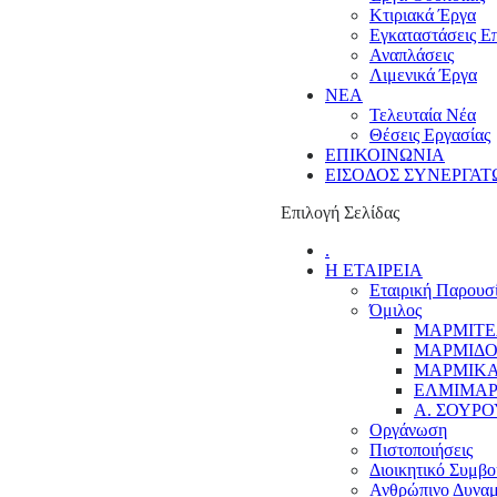
Κτιριακά Έργα
Εγκαταστάσεις Ε
Αναπλάσεις
Λιμενικά Έργα
ΝΕΑ
Τελευταία Νέα
Θέσεις Εργασίας
ΕΠΙΚΟΙΝΩΝΙΑ
ΕΙΣΟΔΟΣ ΣΥΝΕΡΓΑΤ
Επιλογή Σελίδας
.
Η ΕΤΑΙΡΕΙΑ
Εταιρική Παρουσ
Όμιλος
ΜΑΡΜΙΤΕ
ΜΑΡΜΙΔΟ
ΜΑΡΜΙΚΑ
ΕΛΜΙΜΑΡ
Α. ΣΟΥΡΟ
Οργάνωση
Πιστοποιήσεις
Διοικητικό Συμβο
Ανθρώπινο Δυναμ