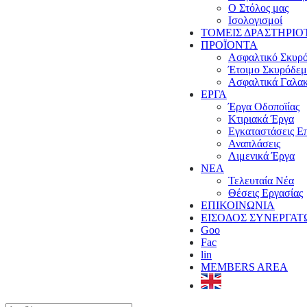
Ο Στόλος μας
Ισολογισμοί
ΤΟΜΕΙΣ ΔΡΑΣΤΗΡΙΟ
ΠΡΟΪΟΝΤΑ
Ασφαλτικό Σκυρ
Έτοιμο Σκυρόδε
Ασφαλτικά Γαλα
ΕΡΓΑ
Έργα Οδοποϊίας
Κτιριακά Έργα
Εγκαταστάσεις Ε
Αναπλάσεις
Λιμενικά Έργα
ΝΕΑ
Τελευταία Νέα
Θέσεις Εργασίας
ΕΠΙΚΟΙΝΩΝΙΑ
ΕΙΣΟΔΟΣ ΣΥΝΕΡΓΑΤ
Goo
Fac
lin
MEMBERS AREA