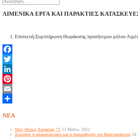
ΛΙΜΕΝΙΚΑ ΕΡΓΑ ΚΑΙ ΠΑΡΑΚΤΙΕΣ ΚΑΤΑΣΚΕΥΕ
Επισκευή-Συμπλήρωση Θωράκισης προσήνεμου μόλου Λιμέν
Facebook
Twitter
LinkedIn
Pinterest
Email
Μοιραστείτε
NEA
Νέες Θέσεις Εργασίας !!!
12 Μαΐου, 2022
Ξεκίνησε η αποκατάσταση και η διαρρύθμιση του Καπετανάκειου
24 