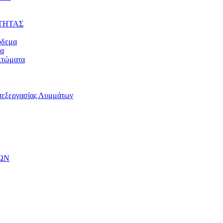
ΤΗΤΑΣ
όδεμα
μα
κτώματα
πεξεργασίας Λυμμάτων
ΩΝ