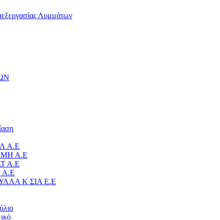
πεξεργασίας Λυμμάτων
ΩΝ
ίαση
Λ Α.Ε
ΜΗ Α.Ε
Τ Α.Ε
 Α.Ε
ΥΛΛΑ Κ ΣΙΑ Ε.Ε
ύλιο
ικό