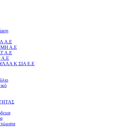
ίαση
Λ Α.Ε
ΜΗ Α.Ε
Τ Α.Ε
 Α.Ε
ΥΛΛΑ Κ ΣΙΑ Ε.Ε
ύλιο
ικό
ΤΗΤΑΣ
όδεμα
μα
κτώματα