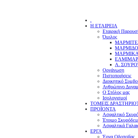
.
Η ΕΤΑΙΡΕΙΑ
Εταιρική Παρουσ
Όμιλος
ΜΑΡΜΙΤΕ
ΜΑΡΜΙΔΟ
ΜΑΡΜΙΚΑ
ΕΛΜΙΜΑΡ
Α. ΣΟΥΡΟ
Οργάνωση
Πιστοποιήσεις
Διοικητικό Συμβο
Ανθρώπινο Δυναμ
Ο Στόλος μας
Ισολογισμοί
ΤΟΜΕΙΣ ΔΡΑΣΤΗΡΙΟ
ΠΡΟΪΟΝΤΑ
Ασφαλτικό Σκυρ
Έτοιμο Σκυρόδε
Ασφαλτικά Γαλα
ΕΡΓΑ
Έργα Οδοποϊίας