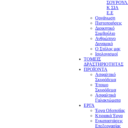
ΣΟΥΡΟΥ
Κ ΣΙΑ
Ε.Ε
Οργάνωση
Πιστοποιήσεις
Διοικητικό
Συμβούλιο
Ανθρώπινο
Δυναμικό
Ο Στόλος μας
Ισολογισμοί
ΤΟΜΕΙΣ
ΔΡΑΣΤΗΡΙΟΤΗΤΑΣ
ΠΡΟΪΟΝΤΑ
Ασφαλτικό
Σκυρόδεμα
Έτοιμο
Σκυρόδεμα
Ασφαλτικά
Γαλακτώματα
ΕΡΓΑ
Έργα Οδοποϊίας
Κτιριακά Έργα
Εγκαταστάσεις
Επεξεργασίας