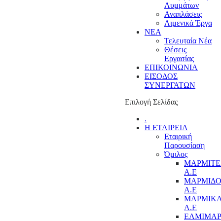
Λυμμάτων
Αναπλάσεις
Λιμενικά Έργα
ΝΕΑ
Τελευταία Νέα
Θέσεις
Εργασίας
ΕΠΙΚΟΙΝΩΝΙΑ
ΕΙΣΟΔΟΣ
ΣΥΝΕΡΓΑΤΩΝ
Επιλογή Σελίδας
.
Η ΕΤΑΙΡΕΙΑ
Εταιρική
Παρουσίαση
Όμιλος
ΜΑΡΜΙΤ
Α.Ε
ΜΑΡΜΙΔ
Α.Ε
ΜΑΡΜΙΚ
Α.Ε
ΕΛΜΙΜΑ