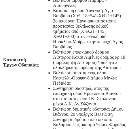
Βελτίωση Δρόμου Πάρτιρα –
Αμουργέλες
Κατασκευή οδού Αυγενική-Αγία
Βαρβάρα (Χ.Θ. 18+541-ΧΘ21+145)
2ο υποέργο: Έργα αποκατάστασης
προστασίας βελτίωσης οδικού
τμήματος από (Χ.Θ.21+145 –
ΧΘ21+200) στην εθνική οδό
Ηράκλειο-Μοίρες στην περιοχή Αγίας
Βαρβάρας
Βελτίωση επαρχιακού δρόμου
Λίσταρος-Καλοί Λιμένες δρόμος αρ.19
Κατασκευή
(παράκαμψη Λίσταρου) Υποέργο 2
Έργων Οδοποιίας
ολοκλήρωση παράκαμψης Λίσταρου
Βελτίωση υφιστάμενης οδού
Καστέλλι-Θραψανό Δήμου Μινώα
Πεδιάδας
Συντήρηση οδοστρώματος της
επαρχιακή οδού Ηρακλείου-Βιάννου
στο τμήμα της από Ι.Κ. Σκαλανίου
μέχρι Α.Κ. Αγ.Σώζοντα.
Βελτίωση δημοτικής οδοποιίας Δήμου
Βιάννου, 2ο υποέργο: Βελτίωση-
Συντήρηση δρόμου από οικισμό
Καλαμίου έως οικισμό Ψαρής Φοράδας