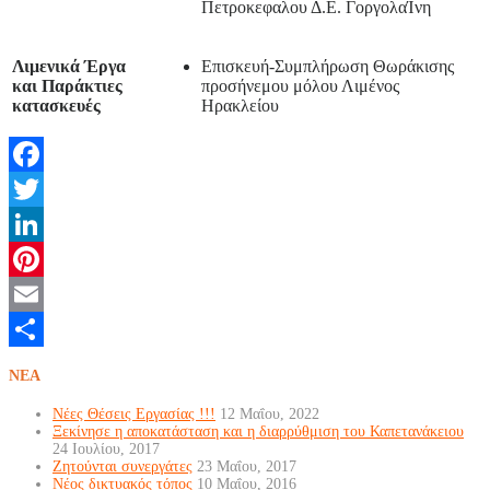
Πετροκεφαλου Δ.Ε. ΓοργολαΊνη
Λιμενικά Έργα
Επισκευή-Συμπλήρωση Θωράκισης
και Παράκτιες
προσήνεμου μόλου Λιμένος
κατασκευές
Ηρακλείου
Facebook
Twitter
LinkedIn
Pinterest
Email
Μοιραστείτε
NEA
Νέες Θέσεις Εργασίας !!!
12 Μαΐου, 2022
Ξεκίνησε η αποκατάσταση και η διαρρύθμιση του Καπετανάκειου
24 Ιουλίου, 2017
Ζητούνται συνεργάτες
23 Μαΐου, 2017
Νέος δικτυακός τόπος
10 Μαΐου, 2016