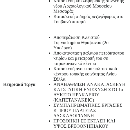
Κατασκευη κυκλοφοριακης σύνδεσης
νέου Αρχαιολογικού Μουσείου
Μεσσαράς
Κατασκευή σιδηράς πεζογέφυρας στο
Γουβιανό ποταμό
Αποπεράτωση Κλειστού
Γυμναστηρίου Θραψανού (2ο
Υποέργο)
Αποκατασταση παλαιού πετρόκτιστου
κτιρίου και μετατροπή του σε
ιατροκοινωνικό κέντρο
Κατασκευή ανοικτού πολιτιστικού
κέντρου τοπικής κοινότητας Αγίου
Σύλλα.
Κτηριακά Έργα
ΑΝΑΒΑΘΜΙΣΗ-ΑΝΑΚΑΤΑΣΚΕΥΗ
ΚΑΙ ΣΤΑΤΙΚΗ ΕΝΙΣΧΥΣΗ ΣΤΟ 1ο
ΛΥΚΕΙΟ ΗΡΑΚΛΕΙΟΥ
(ΚΑΠΕΤΑΝΑΚΕΙΟ)
ΣΥΜΠΛΗΡΩΜΑΤΙΚΕΣ ΕΡΓΑΣΙΕΣ
ΚΤΙΡΙΟΥ ΠΛΑΤΕΙΑΣ
ΔΑΣΚΑΛΟΓΙΑΝΝΗ
ΠΡΟΣΘΗΚΗ ΣΕ ΕΚΤΑΣΗ ΚΑΙ
ΥΨΟΣ ΒΡΕΦΟΝΗΠΙΑΚΟΥ