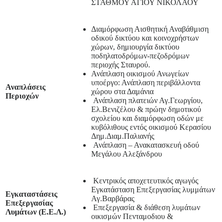
ΣΤΑΘΜΟΥ ΑΓΙΟΥ ΝΙΚΟΛΑΟΥ
Διαμόρφωση Αισθητική Αναβάθμιση
οδικού δικτύου και κοινοχρήστων
χώρων, δημιουργία δικτύου
ποδηλατοδρόμων-πεζοδρόμων
περιοχής Σταυρού.
Ανάπλαση οικισμού Ανωγείων
υποέργο: Ανάπλαση περιβάλλοντα
Αναπλάσεις
χώρου στα Δαμάνια
Περιοχών
Ανάπλαση πλατειών Αγ.Γεωργίου,
Ελ.Βενιζέλου & πρώην δημοτικού
σχολείου και διαμόρφωση οδών με
κυβόλιθους εντός οικισμού Κερασίου
Δημ.Διαμ.Παλιανής
Ανάπλαση – Ανακατασκευή οδού
Μεγάλου Αλεξάνδρου
Κεντρικός αποχετευτικός αγωγός
Εγκατάσταση Επεξεργασίας λυμμάτων
Εγκαταστάσεις
Αγ.Βαρβάρας
Επεξεργασίας
Επεξεργασία & διάθεση λυμάτων
Λυμάτων (Ε.Ε.Λ.)
οικισμών Πενταμοδιου &