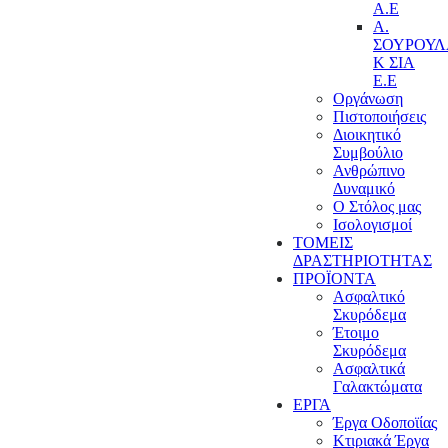
Α.Ε
Α.
ΣΟΥΡΟΥ
Κ ΣΙΑ
Ε.Ε
Οργάνωση
Πιστοποιήσεις
Διοικητικό
Συμβούλιο
Ανθρώπινο
Δυναμικό
Ο Στόλος μας
Ισολογισμοί
ΤΟΜΕΙΣ
ΔΡΑΣΤΗΡΙΟΤΗΤΑΣ
ΠΡΟΪΟΝΤΑ
Ασφαλτικό
Σκυρόδεμα
Έτοιμο
Σκυρόδεμα
Ασφαλτικά
Γαλακτώματα
ΕΡΓΑ
Έργα Οδοποϊίας
Κτιριακά Έργα