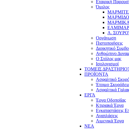
Εταιρική Παρουσ
Όμιλος
ΜΑΡΜΙΤΕ
ΜΑΡΜΙΔΟ
ΜΑΡΜΙΚΑ
ΕΛΜΙΜΑΡ
Α. ΣΟΥΡΟ
Οργάνωση
Πιστοποιήσεις
Διοικητικό Συμβο
Ανθρώπινο Δυναμ
Ο Στόλος μας
Ισολογισμοί
ΤΟΜΕΙΣ ΔΡΑΣΤΗΡΙΟ
ΠΡΟΪΟΝΤΑ
Ασφαλτικό Σκυρ
Έτοιμο Σκυρόδε
Ασφαλτικά Γαλα
ΕΡΓΑ
Έργα Οδοποϊίας
Κτιριακά Έργα
Εγκαταστάσεις Ε
Αναπλάσεις
Λιμενικά Έργα
ΝΕΑ