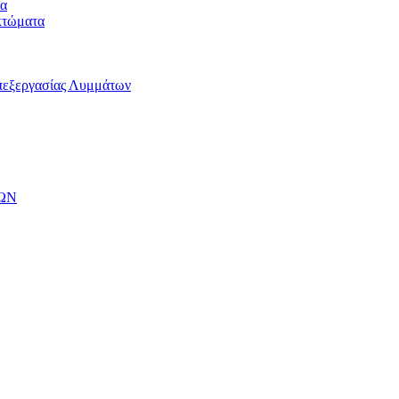
μα
κτώματα
πεξεργασίας Λυμμάτων
ΩΝ