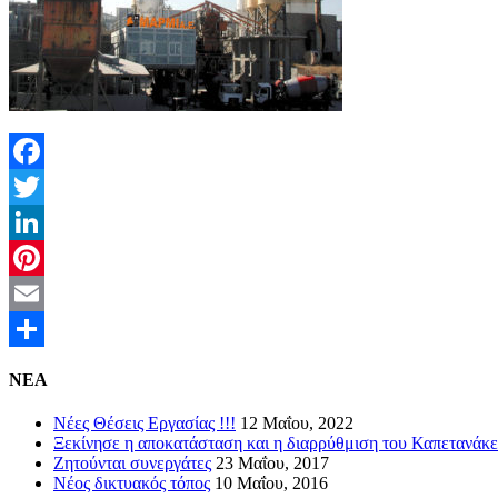
Facebook
Twitter
LinkedIn
Pinterest
Email
Μοιραστείτε
NEA
Νέες Θέσεις Εργασίας !!!
12 Μαΐου, 2022
Ξεκίνησε η αποκατάσταση και η διαρρύθμιση του Καπετανάκε
Ζητούνται συνεργάτες
23 Μαΐου, 2017
Νέος δικτυακός τόπος
10 Μαΐου, 2016