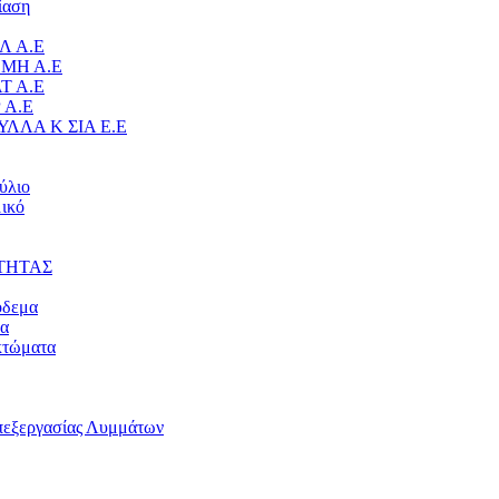
ίαση
Λ Α.Ε
ΜΗ Α.Ε
Τ Α.Ε
 Α.Ε
ΥΛΛΑ Κ ΣΙΑ Ε.Ε
ύλιο
ικό
ΤΗΤΑΣ
όδεμα
μα
κτώματα
πεξεργασίας Λυμμάτων