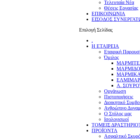
Τελευταία Νέα
Θέσεις Εργασίας
ΕΠΙΚΟΙΝΩΝΙΑ
ΕΙΣΟΔΟΣ ΣΥΝΕΡΓΑΤ
Επιλογή Σελίδας
.
Η ΕΤΑΙΡΕΙΑ
Εταιρική Παρουσ
Όμιλος
ΜΑΡΜΙΤΕ
ΜΑΡΜΙΔΟ
ΜΑΡΜΙΚΑ
ΕΛΜΙΜΑΡ
Α. ΣΟΥΡΟ
Οργάνωση
Πιστοποιήσεις
Διοικητικό Συμβο
Ανθρώπινο Δυναμ
Ο Στόλος μας
Ισολογισμοί
ΤΟΜΕΙΣ ΔΡΑΣΤΗΡΙΟ
ΠΡΟΪΟΝΤΑ
Ασφαλτικό Σκυρ