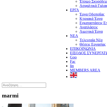
Έτοιμο Σκυρόδε
Ασφαλτικά Γαλα
ΕΡΓΑ
Έργα Οδοποϊίας
Κτιριακά Έργα
Εγκαταστάσεις Ε
Αναπλάσεις
Λιμενικά Έργα
ΝΕΑ
Τελευταία Νέα
Θέσεις Εργασίας
ΕΠΙΚΟΙΝΩΝΙΑ
ΕΙΣΟΔΟΣ ΣΥΝΕΡΓΑΤ
Goo
Fac
lin
MEMBERS AREA
marmi