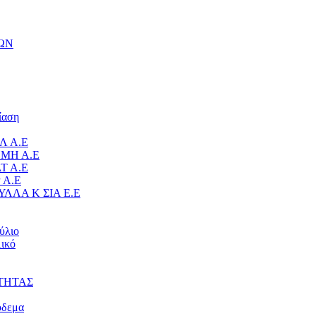
ΩΝ
ίαση
Λ Α.Ε
ΜΗ Α.Ε
Τ Α.Ε
 Α.Ε
ΥΛΛΑ Κ ΣΙΑ Ε.Ε
ύλιο
ικό
ΤΗΤΑΣ
όδεμα